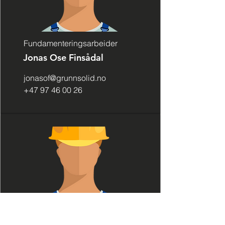
Fundamenteringsarbeider
Jonas Ose Finsådal
jonasof@grunnsolid.no
+47 97 46 00 26
Lærling - fjell og bergverk